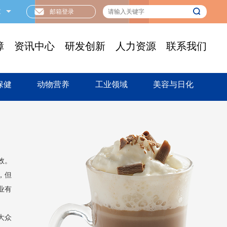
文
邮箱登录
障
资讯中心
研发创新
人力资源
联系我们
保健
动物营养
工业领域
美容与日化
效。
，但
业有
大众