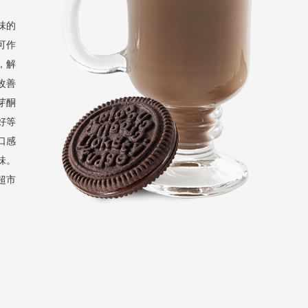
味的
可作
，解
改善
芽酮
好等
口感
味。
超市