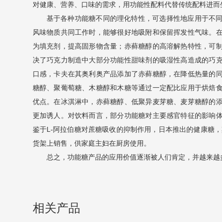
对健康、营养、口味的需求，用功能性配料代替传统配料进而
基于各种功能糖不同的理化特性，可选择性地应用于不
风味物质共同工作时，能够很好地吸附和保留挥发性气味。
为填充剂，提高固形物含量；赤藓糖醇的高溶解热特性，可
决了巧克力制造中大部分功能性甜味剂的吸湿性高造成的巧
口感，卡夫在其奥利奥产品添加了赤藓糖醇，在降低热量的
糖醇、聚葡萄糖、木糖醇和木糖等通过一定配比应用于烘焙
优点。在冰淇淋中，赤藓糖醇、低聚异麦芽糖、麦芽糖醇的
更加诱人。对饮料而言，部分功能糖对主要感官特征的影响
鉴于L-阿拉伯糖对蔗糖吸收的抑制作用，日本推出的健康糖，
货架上销售，供家庭主妇在厨房使用。
总之，功能糖产品的应用价值逐渐被人们肯定，并越来越
相关产品