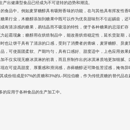
生产出健康型食品已经成为不可逆转的趋势和潮流。
同的食品中。例如麦芽糖醇具有吸附香味的功能，在与其他具有挥发性香
在糖果行业，木糖醇添加到糖果中既可以作为优良甜味剂不引起龋齿，还
制成有清凉感的糖果，易结晶而不吸湿的特性，便于各种糖果的忌湿贮存
克力起霜现象；糖醇用在烘焙制品中，能改善烘焙稳定性，延长货架期，
同时也让饼干具有了清凉的口感，受到了消费者的青睐，麦芽糖醇、异麦
食品，可使面团柔软、产期均匀，具有口感好、甜度适中，上色应用效果
添加不仅实现无糖冰淇淋的初衷，而且所制作出的冰淇淋质地更加细腻、
体现在可提高甜度、厚重感和滑润感，赤藓糖醇还可降低苦涩感，掩饰异
其成份组成是97%的蔗糖和3%的L-阿拉伯糖，作为传统蔗糖的替代品在
多的应用于各种食品的生产加工中。